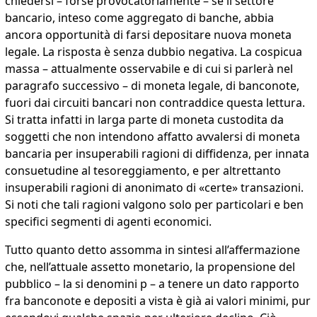
chiedersi – forse provocatoriamente – se il settore
bancario, inteso come aggregato di banche, abbia
ancora opportunità di farsi depositare nuova moneta
legale. La risposta è senza dubbio negativa. La cospicua
massa – attualmente osservabile e di cui si parlerà nel
paragrafo successivo – di moneta legale, di banconote,
fuori dai circuiti bancari non contraddice questa lettura.
Si tratta infatti in larga parte di moneta custodita da
soggetti che non intendono affatto avvalersi di moneta
bancaria per insuperabili ragioni di diffidenza, per innata
consuetudine al tesoreggiamento, e per altrettanto
insuperabili ragioni di anonimato di «certe» transazioni.
Si noti che tali ragioni valgono solo per particolari e ben
specifici segmenti di agenti economici.
Tutto quanto detto assomma in sintesi all’affermazione
che, nell’attuale assetto monetario, la propensione del
pubblico – la si denomini p – a tenere un dato rapporto
fra banconote e depositi a vista è già ai valori minimi, pur